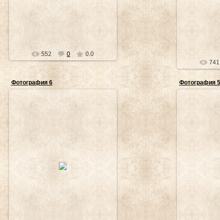
552
0
0.0
741
Фотография 6
Фотография 
1
18.12.2011
Продаётся 
Vladimir_Tsukalov
Vla