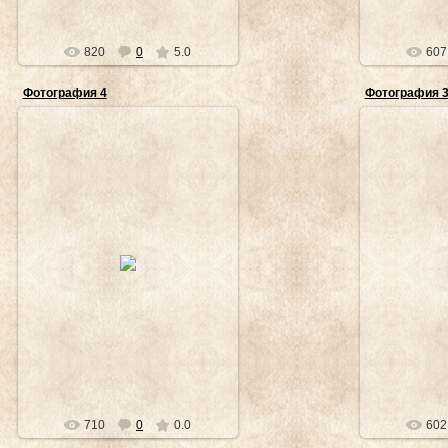
820
0
5.0
607
Фотография 4
Фотография 
18.12.2011
1
Vladimir_Tsukalov
Vla
710
0
0.0
602