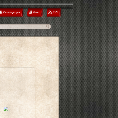
Регистрация
Вход
RSS
7
8.12.2011
сть ДМ2 500р.
dimir_Tsukalov