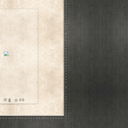
1
8.12.2011
dimir_Tsukalov
0
0.0