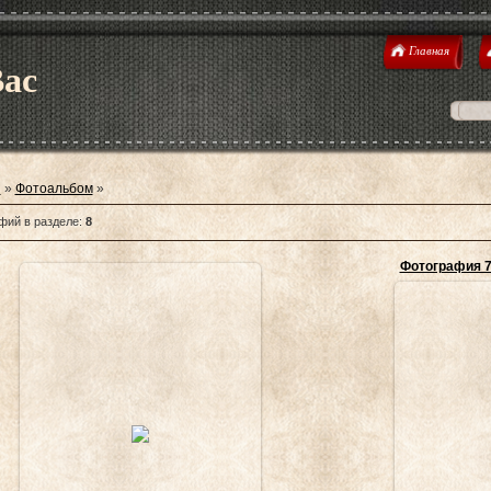
Главная
Вас
я
»
Фотоальбом
»
фий в разделе
:
8
Фотография 
29.11.2013
1
Vladimir_Tsukalov
Стоимо
Vla