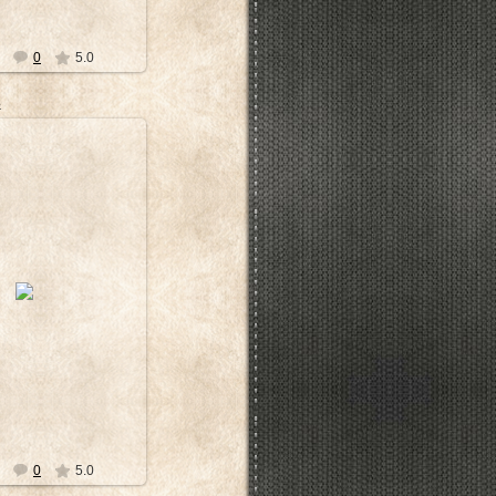
0
5.0
3
8.12.2011
dimir_Tsukalov
0
5.0