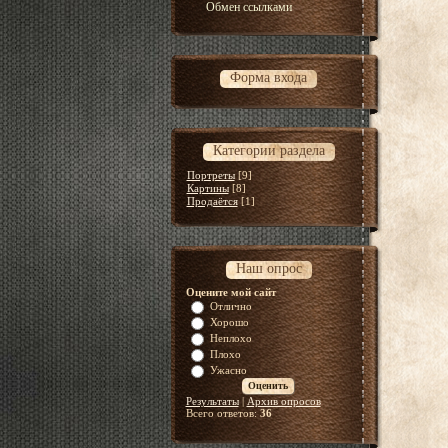
Обмен ссылками
Форма входа
Категории раздела
Портреты
[9]
Картины
[8]
Продаётся
[1]
Наш опрос
Оцените мой сайт
Отлично
Хорошо
Неплохо
Плохо
Ужасно
Результаты
|
Архив опросов
Всего ответов:
36