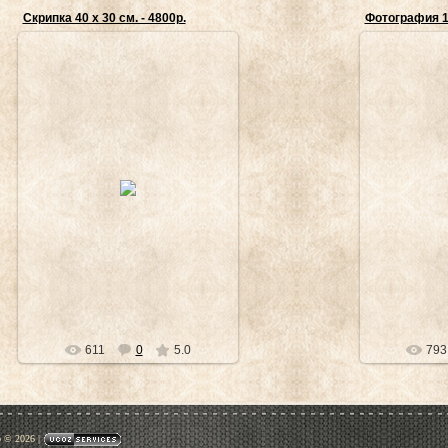
Скрипка 40 х 30 см. - 4800р.
Фотография 
18.12.2011
1
Vladimir_Tsukalov
Vla
611
0
5.0
793
p © 2026
|