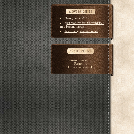
Друзья сайта
Официальный блог
Для любителей мастерить и
профессионалов
Всё о воздушных змеях
Статистика
Онлайн всего:
1
Гостей:
1
Пользователей:
0